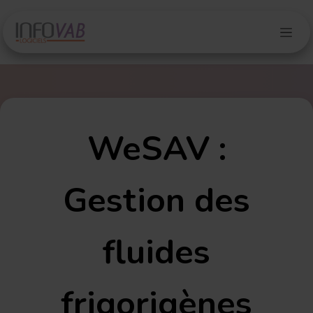
Se rendre au contenu
WeSAV :
Gestion des
fluides
frigorigènes