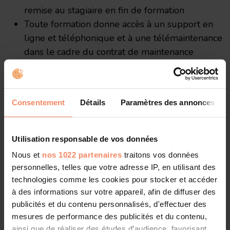
remise au stagiaire en fin de formation
Toute formation donne accès à un support en
ligne et téléphonique et à une télémaintenance
dans le cadre du contrat de maintenance
logicielle
Évaluation de la formation par une enquête de
satisfaction auprès des participants
Consentement
Détails
Paramètres des annonces
Évaluation des acquis de chacun des stagiaires
par le formateur et bilan remis au client
Utilisation responsable de vos données
Nous et
nos 1022 partenaires
traitons vos données
Modalités / délai d'accès
personnelles, telles que votre adresse IP, en utilisant des
technologies comme les cookies pour stocker et accéder
Le stage peut être ouvert en intra ou
à des informations sur votre appareil, afin de diffuser des
interentreprise de 1 à 5 stagiaires dans un délai
publicités et du contenu personnalisés, d'effectuer des
moyen de 2 semaines
mesures de performance des publicités et du contenu,
ainsi que de réaliser des études d’audience, favorisant