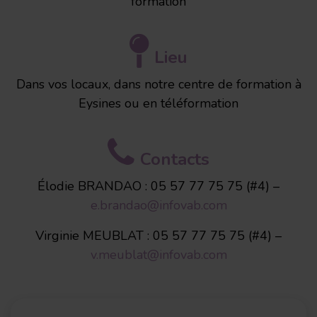
formation
Notre site infovab.com et nos partenaires utilisent des
cookies pour réaliser des mesures d'audience, pour
Lieu
améliorer et personnaliser votre expérience sur le site et
pour vous proposer des contenus et de la publicité
Dans vos locaux, dans notre centre de formation à
personnalisés. Vous pouvez modifier vos préférences en
Eysines ou en téléformation
matière de cookies à tout moment en cliquant sur «
Gérer mes cookies » situé en bas de chaque page. Pour
en savoir plus, consultez notre
Politique relative aux
Contacts
cookies
et notre
Politique de confidentialité
.
Élodie BRANDAO : 05 57 77 75 75 (#4) –
e.brandao@infovab.com
Virginie MEUBLAT : 05 57 77 75 75 (#4) –
v.meublat@infovab.com