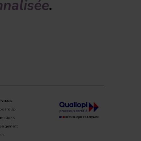
nalisée
.
rvices
boardUp
rmations
bergement
it