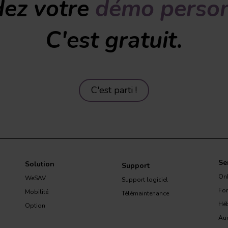
ez votre
démo person
C'est gratuit.
C'est parti !
Se
Solution
Support
On
WeSAV
Support logiciel
Fo
Mobilité
Télémaintenance
Hé
Option
Aud