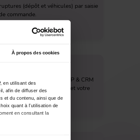
ruptures (dépôt et véhicules) par saisie
de commande.
À propos des cookies
Interfaces
Interfacez facilement vos ERP & CRM
 en utilisant des
pour optimiser les données et votre
, afin de diffuser des
efficacité opérationnelle.
s et du contenu, ainsi que de
oix quant à l'utilisation de
moment en consultant la