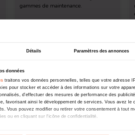
gammes de maintenance.
Détails
Paramètres des annonces
Mobilité
vos données
Les techniciens sur terrain disposent
es
traitons vos données personnelles, telles que votre adresse IP,
de toutes les données clients utiles et
es pour stocker et accéder à des informations sur votre appareil
les mettent à jour (mesures
sonnalisés, d'effectuer des mesures de performance des publicité
combustion, devis, encaissement...).
e, favorisant ainsi le développement de services. Vous avez le ch
ités. Vous pouvez modifier ou retirer votre consentement à tout 
es ou en cliquant sur l'icône de confidentialité.
imerions également :