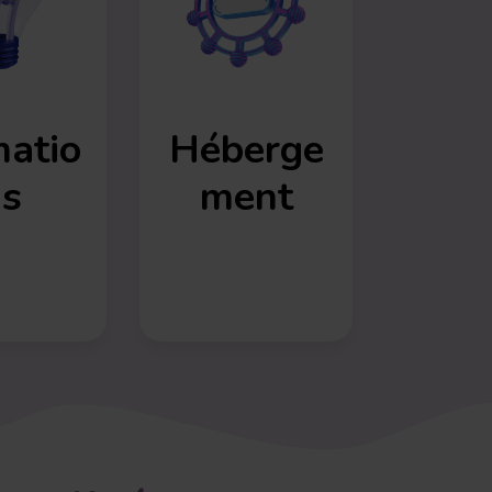
atio
Héberge
s
ment