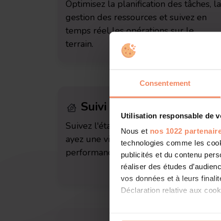
Optimisez la planification des tâches, la
gestion des ressources et suivez en
temps réel les opérations sur le
terrain.
Consentement
Suivi des équipements
Utilisation responsable de 
Suivez l'état de vos équipements et
Nous et
nos 1022 partenair
ayez une vision globale de la
technologies comme les cooki
performance de vos installations.
publicités et du contenu per
réaliser des études d’audienc
vos données et à leurs final
Déclaration relative aux cooki
Si vous le permettez, nous a