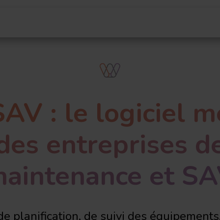
rvices
Facturation électronique
Solutions GED & BI
V : le logiciel m
des entreprises d
aintenance et S
e planification, de suivi des équipements, 