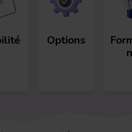
lité
Options
Form
n